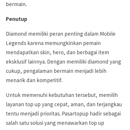
bermain.
Penutup
Diamond memiliki peran penting dalam Mobile
Legends karena memungkinkan pemain
mendapatkan skin, hero, dan berbagai item
eksklusif lainnya. Dengan memiliki diamond yang
cukup, pengalaman bermain menjadi lebih
menarik dan kompetitif.
Untuk memenuhi kebutuhan tersebut, memilih
layanan top up yang cepat, aman, dan terjangkau
tentu menjadi prioritas. Pasartopup hadir sebagai
salah satu solusi yang menawarkan top up