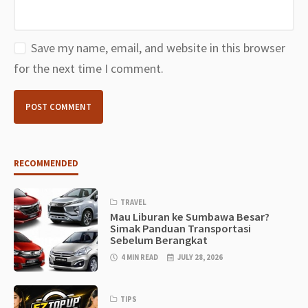
Save my name, email, and website in this browser
for the next time I comment.
RECOMMENDED
TRAVEL
Mau Liburan ke Sumbawa Besar?
Simak Panduan Transportasi
Sebelum Berangkat
4 MIN READ
JULY 28, 2026
TIPS