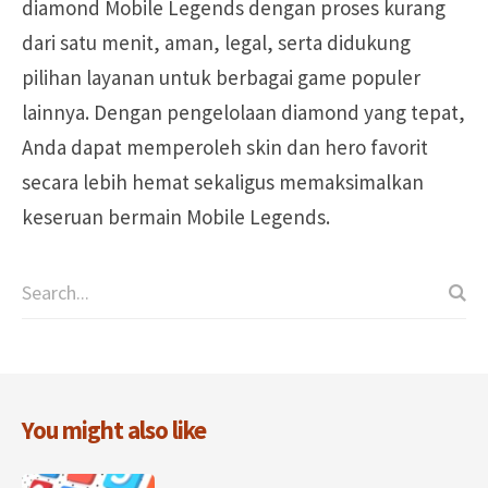
diamond Mobile Legends dengan proses kurang
dari satu menit, aman, legal, serta didukung
pilihan layanan untuk berbagai game populer
lainnya. Dengan pengelolaan diamond yang tepat,
Anda dapat memperoleh skin dan hero favorit
secara lebih hemat sekaligus memaksimalkan
keseruan bermain Mobile Legends.
You might also like