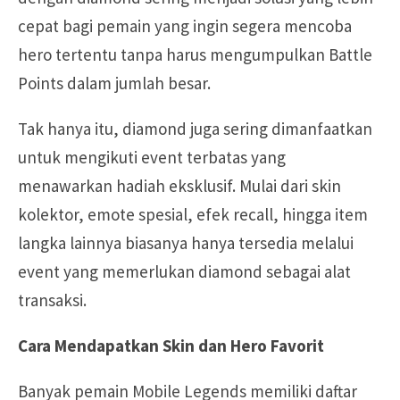
cepat bagi pemain yang ingin segera mencoba
hero tertentu tanpa harus mengumpulkan Battle
Points dalam jumlah besar.
Tak hanya itu, diamond juga sering dimanfaatkan
untuk mengikuti event terbatas yang
menawarkan hadiah eksklusif. Mulai dari skin
kolektor, emote spesial, efek recall, hingga item
langka lainnya biasanya hanya tersedia melalui
event yang memerlukan diamond sebagai alat
transaksi.
Cara Mendapatkan Skin dan Hero Favorit
Banyak pemain Mobile Legends memiliki daftar