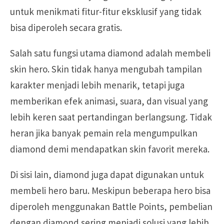
untuk menikmati fitur-fitur eksklusif yang tidak
bisa diperoleh secara gratis.
Salah satu fungsi utama diamond adalah membeli
skin hero. Skin tidak hanya mengubah tampilan
karakter menjadi lebih menarik, tetapi juga
memberikan efek animasi, suara, dan visual yang
lebih keren saat pertandingan berlangsung. Tidak
heran jika banyak pemain rela mengumpulkan
diamond demi mendapatkan skin favorit mereka.
Di sisi lain, diamond juga dapat digunakan untuk
membeli hero baru. Meskipun beberapa hero bisa
diperoleh menggunakan Battle Points, pembelian
dengan diamond sering menjadi solusi yang lebih