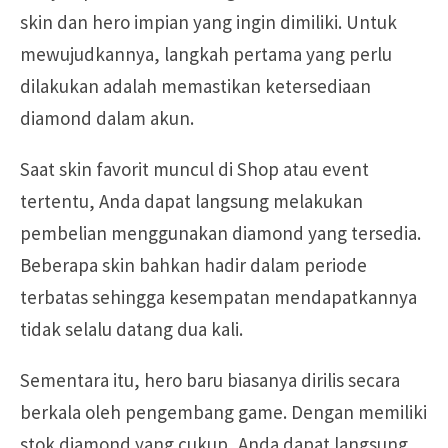
skin dan hero impian yang ingin dimiliki. Untuk
mewujudkannya, langkah pertama yang perlu
dilakukan adalah memastikan ketersediaan
diamond dalam akun.
Saat skin favorit muncul di Shop atau event
tertentu, Anda dapat langsung melakukan
pembelian menggunakan diamond yang tersedia.
Beberapa skin bahkan hadir dalam periode
terbatas sehingga kesempatan mendapatkannya
tidak selalu datang dua kali.
Sementara itu, hero baru biasanya dirilis secara
berkala oleh pengembang game. Dengan memiliki
stok diamond yang cukup, Anda dapat langsung