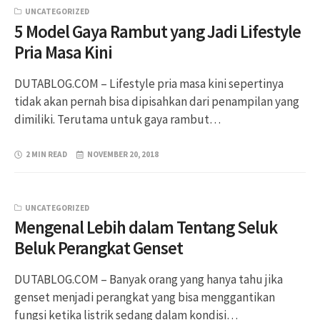
UNCATEGORIZED
5 Model Gaya Rambut yang Jadi Lifestyle
Pria Masa Kini
DUTABLOG.COM – Lifestyle pria masa kini sepertinya
tidak akan pernah bisa dipisahkan dari penampilan yang
dimiliki. Terutama untuk gaya rambut…
2 MIN READ
NOVEMBER 20, 2018
UNCATEGORIZED
Mengenal Lebih dalam Tentang Seluk
Beluk Perangkat Genset
DUTABLOG.COM – Banyak orang yang hanya tahu jika
genset menjadi perangkat yang bisa menggantikan
fungsi ketika listrik sedang dalam kondisi…