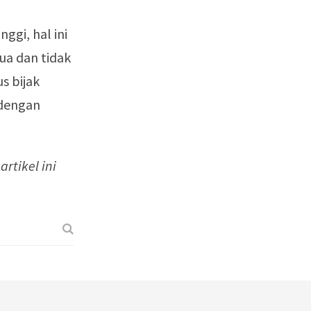
ggi, hal ini
ua dan tidak
s bijak
 dengan
rtikel ini