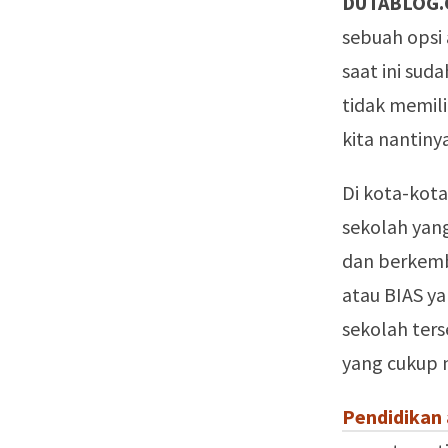
DUTABLOG.
sebuah opsi 
saat ini sud
tidak memili
kita nantiny
Di kota-kota
sekolah yan
dan berkemb
atau BIAS ya
sekolah ters
yang cukup 
Pendidikan 