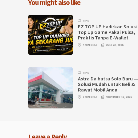
You might also like
TIPS
EZ TOP UP Hadirkan Solusi
Top Up Game Pakai Pulsa,
Praktis Tanpa E-Wallet
4 MIN READ
JULY 23, 2026
TIPS
Astra Daihatsu Solo Baru 
Solusi Mudah untuk Beli &
Rawat Mobil Anda
2 MIN READ
NOVEMBER 12, 2025
Leave a Reply