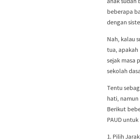
anak sudah b
beberapa ba
dengan siste
Nah, kalau 
tua, apakah 
sejak masa 
sekolah dasa
Tentu sebag
hati, namun
Berikut bebe
PAUD untuk 
1. Pilih Jar