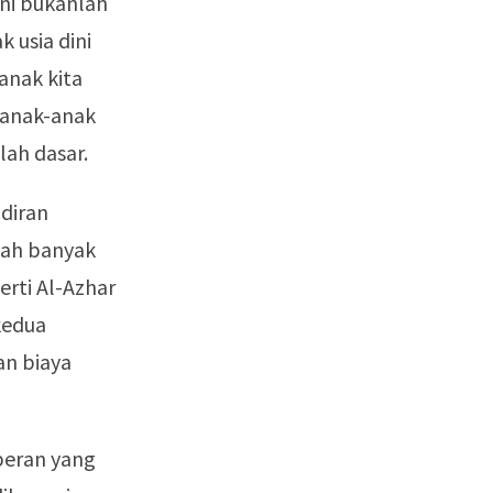
ini bukanlah
 usia dini
anak kita
n anak-anak
lah dasar.
adiran
dah banyak
rti Al-Azhar
kedua
an biaya
eran yang