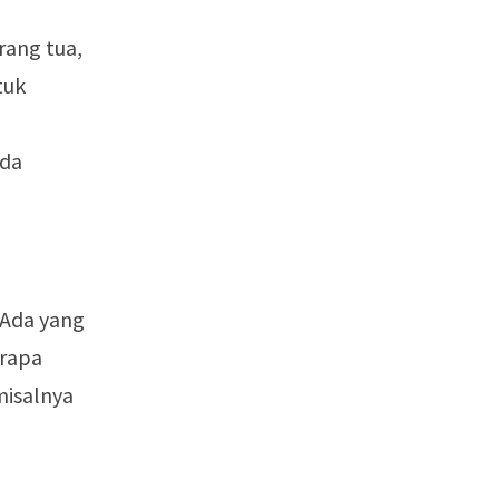
rang tua,
tuk
ada
 Ada yang
erapa
misalnya