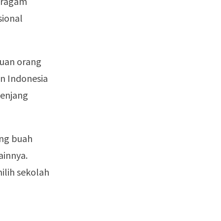
beragam
ional
puan orang
an Indonesia
jenjang
ang buah
ainnya.
ilih sekolah