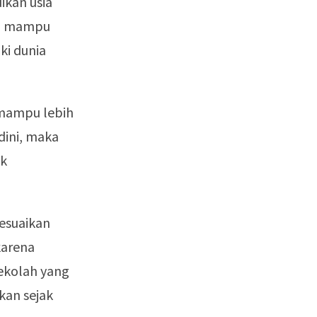
ikan usia
uru mampu
i dunia
 mampu lebih
dini, maka
uk
esuaikan
karena
sekolah yang
kan sejak