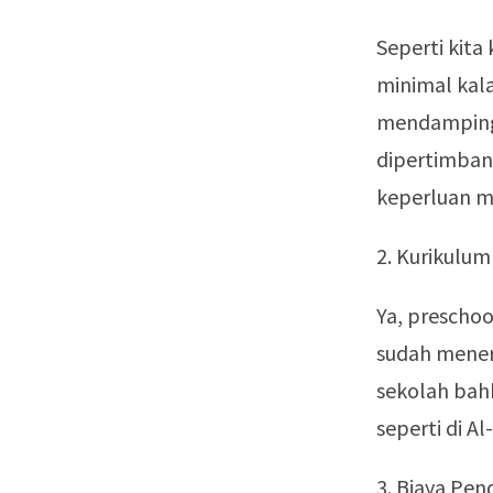
Seperti kita
minimal kala
mendampingi
dipertimbang
keperluan me
2. Kurikulum
Ya, prescho
sudah mener
sekolah bah
seperti di Al
3. Biaya Pen