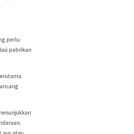
ng perlu
asi pabrikan
terutama
irancang
 menunjukkan
daraan.
 aus atau