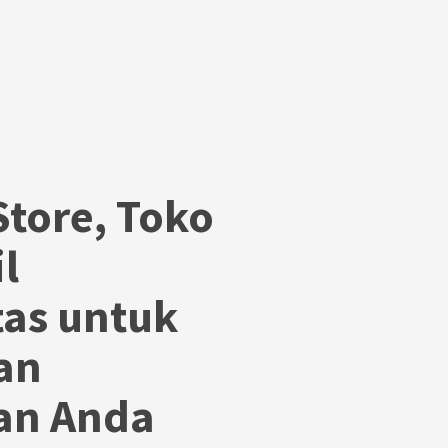
tore, Toko
l
tas untuk
an
an Anda