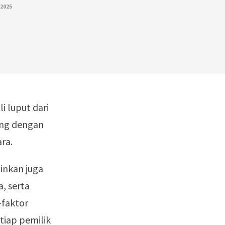
 2025
i luput dari
ung dengan
ra.
inkan juga
, serta
faktor
tiap pemilik