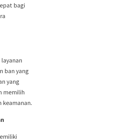
epat bagi
ra
 layanan
n ban yang
lan yang
an memilih
n keamanan.
an
miliki