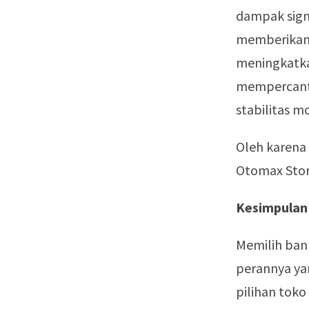
dampak signi
memberikan 
meningkatka
mempercantik
stabilitas mo
Oleh karena 
Otomax Stor
Kesimpulan
Memilih ban
perannya yan
pilihan toko