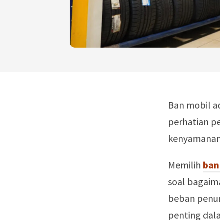
Ban mobil ad
perhatian p
kenyamanan,
Memilih
ban
soal bagaim
beban penum
penting dala