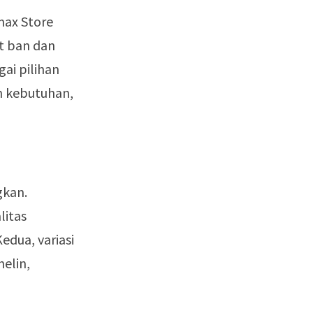
max Store
at ban dan
ai pilihan
n kebutuhan,
gkan.
litas
edua, variasi
elin,