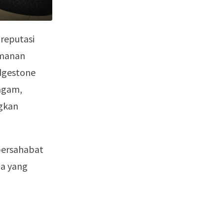
 reputasi
amanan
idgestone
ragam,
ngkan
 bersahabat
da yang