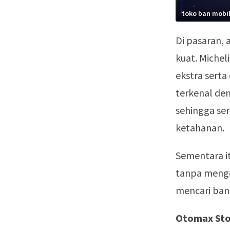
toko ban mobi
Di pasaran, 
kuat. Michel
ekstra serta
terkenal de
sehingga se
ketahanan.
Sementara it
tanpa mengo
mencari ban
Otomax Sto