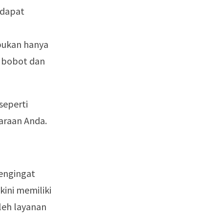
 dapat
 bukan hanya
i bobot dan
seperti
araan Anda.
engingat
kini memiliki
leh layanan