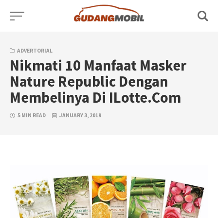
Skip
to
content
ADVERTORIAL
Nikmati 10 Manfaat Masker
Nature Republic Dengan
Membelinya Di ILotte.Com
5 MIN READ
JANUARY 3, 2019