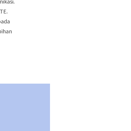
ikasi.
TE.
pada
bihan