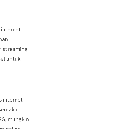
internet
man
an streaming
sel untuk
 internet
 semakin
 3G, mungkin
nggunakan