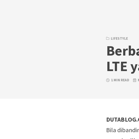
Skip
to
content
LIFESTYLE
Berb
LTE 
1 MIN READ
DUTABLOG.
Bila dibandi