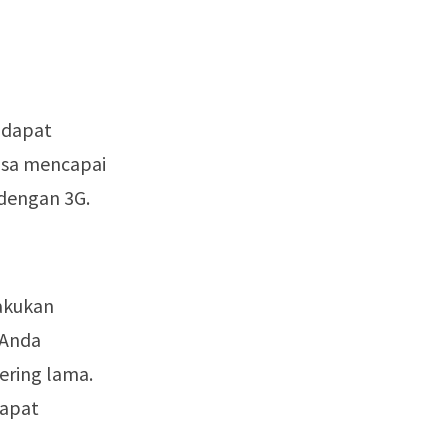
 dapat
bisa mencapai
 dengan 3G.
lakukan
 Anda
ering lama.
dapat