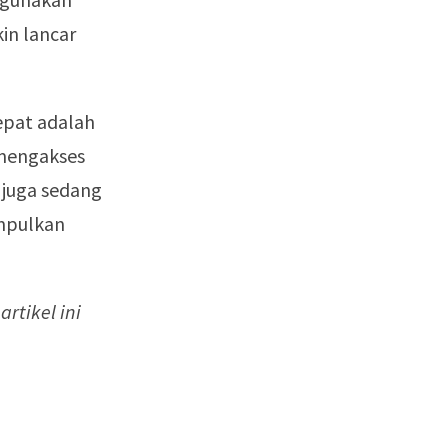
in lancar
epat adalah
 mengakses
 juga sedang
mpulkan
rtikel ini