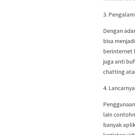
3. Pengalam
Dengan adan
bisa menjad
berinternet 
juga anti bu
chatting ata
4. Lancarnya 
Penggunaan 
lain contohn
banyak apli
kegiatan vi