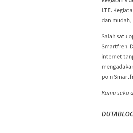
LTE. Kegiat
dan mudah,
Salah satu o
Smartfren. 
internet ta
mengadakan
poin Smartfr
Kamu suka ar
DUTABLOG