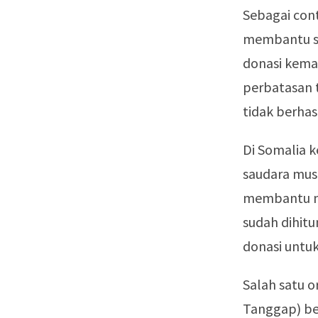
Sebagai con
membantu sa
donasi kema
perbatasan 
tidak berhas
Di Somalia k
saudara musl
membantu me
sudah dihitu
donasi untu
Salah satu o
Tanggap) be