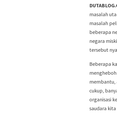
DUTABLOG.
masalah utam
masalah peli
beberapa neg
negara misk
tersebut ny
Beberapa ka
menghebohka
membantu, a
cukup, banya
organisasi k
saudara kit