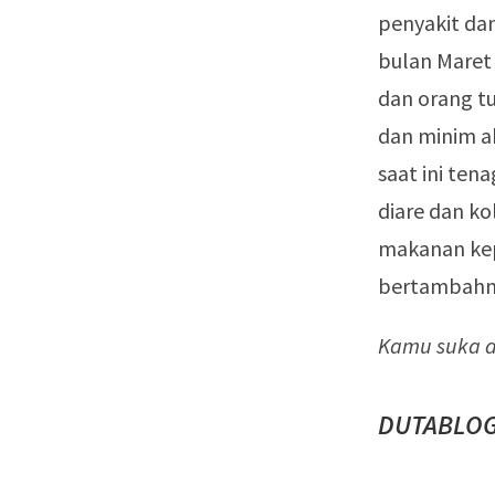
penyakit da
bulan Maret 
dan orang tu
dan minim a
saat ini te
diare dan ko
makanan ke
bertambahny
Kamu suka ar
DUTABLOG