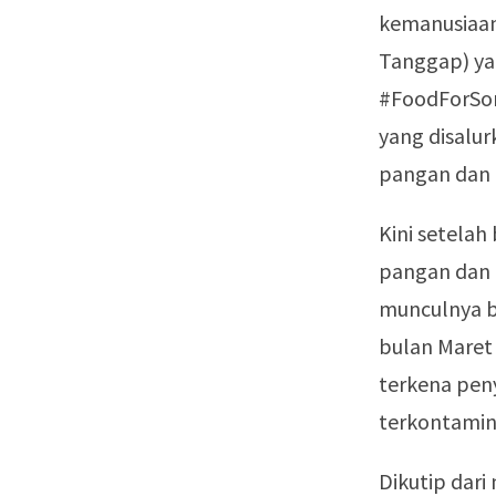
kemanusiaan
Tanggap) yan
#FoodForSom
yang disalur
pangan dan k
Kini setelah
pangan dan 
munculnya b
bulan Maret 
terkena peny
terkontamin
Dikutip dar