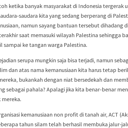
toh ketika banyak masyarakat di Indonesia tergerak 
udara-saudara kita yang sedang berperang di Palest
nusiaan, namun sayang bantuan tersebut dihadang d
terakhir saat memasuki wilayah Palestina sehingga b
il sampai ke tangan warga Palestina.
ejadian serupa mungkin saja bisa terjadi, namun seba
im dan atas nama kemanusiaan kita harus tetap beri
reka, bukankah dengan niat bersedekah dan memb
ng sebagai pahala? Apalagi jika kita benar-benar me
k mereka.
rganisasi kemanusiaan non profit di tanah air, ACT (Ak
berapa tahun silam telah berhasil membuka jalur-ja