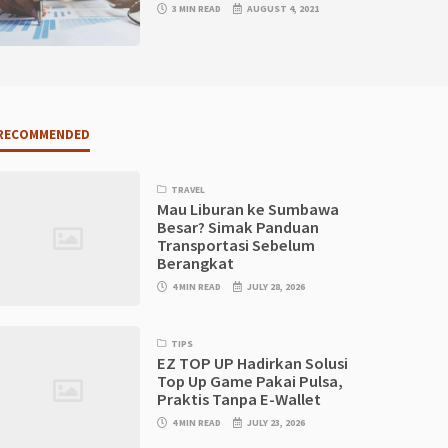
3 MIN READ
AUGUST 4, 2021
RECOMMENDED
TRAVEL
Mau Liburan ke Sumbawa
Besar? Simak Panduan
Transportasi Sebelum
Berangkat
4 MIN READ
JULY 28, 2026
TIPS
EZ TOP UP Hadirkan Solusi
Top Up Game Pakai Pulsa,
Praktis Tanpa E-Wallet
4 MIN READ
JULY 23, 2026