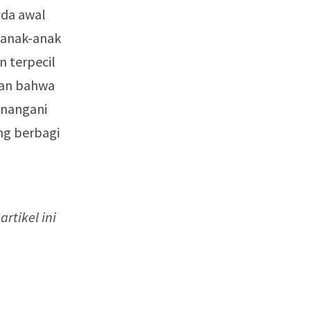
ada awal
h anak-anak
n terpecil
kan bahwa
enangani
ing berbagi
rtikel ini