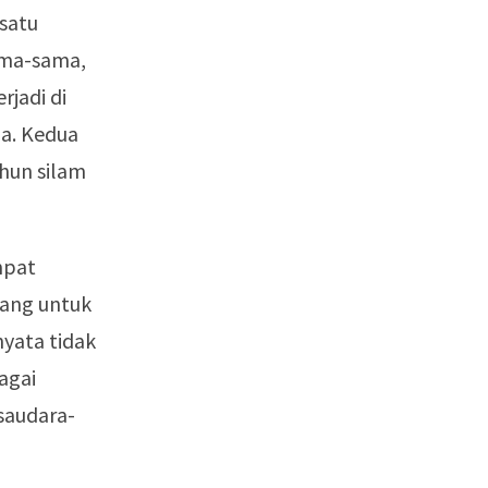
satu
ama-sama,
rjadi di
ia. Kedua
hun silam
mpat
ang untuk
yata tidak
agai
saudara-