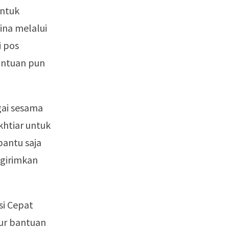
untuk
ina melalui
i pos
antuan pun
gai sesama
khtiar untuk
antu saja
ngirimkan
si Cepat
lur bantuan