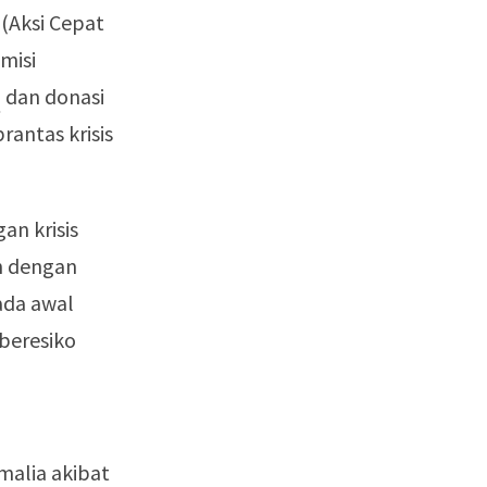
(Aksi Cepat
misi
a
dan donasi
rantas krisis
an krisis
h dengan
ada awal
 beresiko
malia akibat